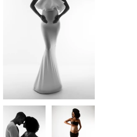
Foto premiada pela
Outstanding Maternity Award
- Season 32
14 de Junho 2024